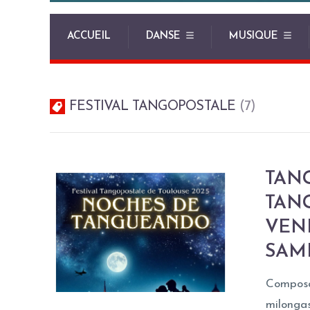
ACCUEIL
DANSE
MUSIQUE
FESTIVAL TANGOPOSTALE
7
TAN
TAN
VEND
SAME
Composan
milongas