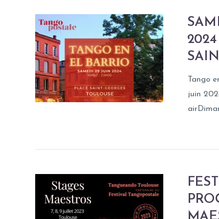
SAME
2024
SAI
Tango en
juin 202
airDiman
FEST
PRO
MAE