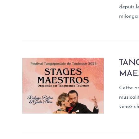
depuis l
milonga 
TANG
MAE
Cette an
musicali
venez ch