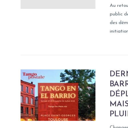
Au retou
public d
des démo
initiatio
DERN
BARR
DÉPL
MAI
PLUI
Changem