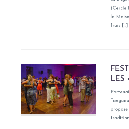
(Cercle 
la Maiso
frais […]
FEST
LES
Partenai
Tanguea
propose
traditio