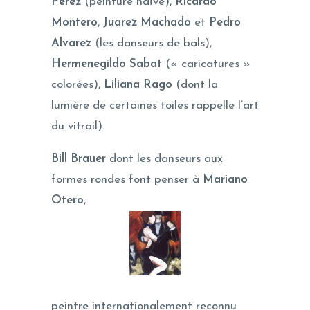
Perez
(peinture naïve),
Ricardo
Montero
,
Juarez Machado
et
Pedro
Alvarez
(les danseurs de bals),
Hermenegildo Sabat
(« caricatures »
colorées),
Liliana Rago
(dont la
lumière de certaines toiles rappelle l’art
du vitrail).
Bill Brauer
dont les danseurs aux
formes rondes font penser à
Mariano
Otero
,
peintre internationalement reconnu