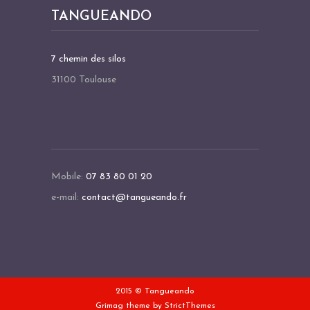
TANGUEANDO
7 chemin des silos
31100 Toulouse
Mobile:
07 83 80 01 20
e-mail:
contact@tangueando.fr
2015 © Tangueando
Grimag theme by
StrictThemes