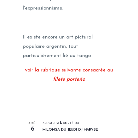
l’expressionnisme.
Il existe encore un art pictural
populaire argentin, tout
particulièrement lié au tango :
voir la rubrique suivante consacrée au
filete
porteño
LES PROCHAINS EVENEMENTS
AOÛT
6 août à 21 h 00
-
1 h 00
6
MILONGA DU JEUDI DJ MARYSE