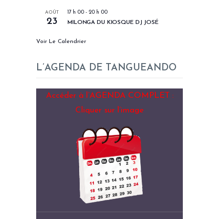
AOÛT
17 h 00
-
20 h 00
23
MILONGA DU KIOSQUE DJ JOSÉ
Voir Le Calendrier
L’AGENDA DE TANGUEANDO
Accéder à l’AGENDA COMPLET :
Cliquer sur l’image