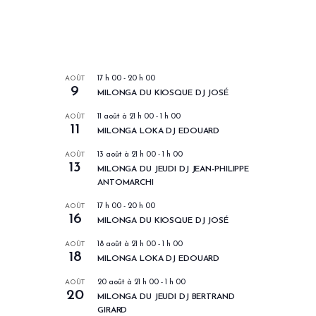
LES PROCHAINS EVENEMENTS
AOÛT
17 h 00
-
20 h 00
9
MILONGA DU KIOSQUE DJ JOSÉ
AOÛT
11 août à 21 h 00
-
1 h 00
11
MILONGA LOKA DJ EDOUARD
AOÛT
13 août à 21 h 00
-
1 h 00
13
MILONGA DU JEUDI DJ JEAN-PHILIPPE
ANTOMARCHI
AOÛT
17 h 00
-
20 h 00
16
MILONGA DU KIOSQUE DJ JOSÉ
AOÛT
18 août à 21 h 00
-
1 h 00
18
MILONGA LOKA DJ EDOUARD
AOÛT
20 août à 21 h 00
-
1 h 00
20
MILONGA DU JEUDI DJ BERTRAND
GIRARD