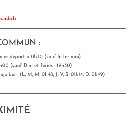
ando.fr
COMMUN :
nier départ à 0h30 (sauf le 1er mai)
1h00 (sauf Dim et fériés : 19h30)
jalbert (L, M, M: 0h48, J, V, S: 01h14, D: 0h49)
IMITÉ