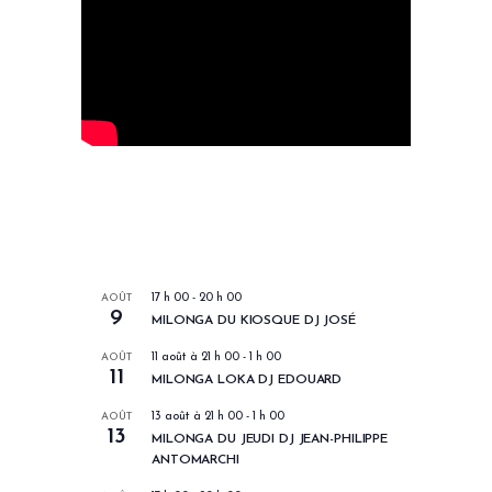
LES PROCHAINS EVENEMENTS
AOÛT
17 h 00
-
20 h 00
9
MILONGA DU KIOSQUE DJ JOSÉ
AOÛT
11 août à 21 h 00
-
1 h 00
11
MILONGA LOKA DJ EDOUARD
AOÛT
13 août à 21 h 00
-
1 h 00
13
MILONGA DU JEUDI DJ JEAN-PHILIPPE
ANTOMARCHI