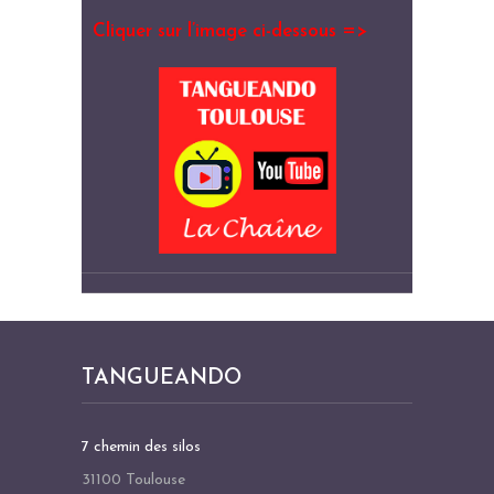
Cliquer sur l’image ci-dessous =>
TANGUEANDO
7 chemin des silos
31100 Toulouse