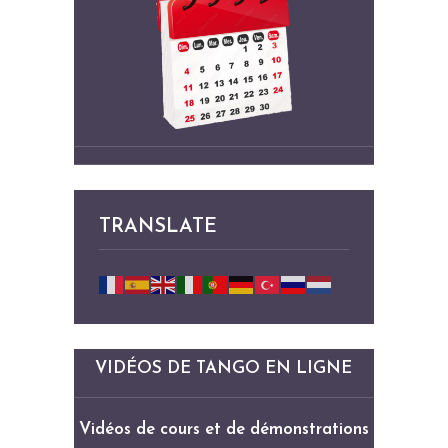
TRANSLATE
VIDÉOS DE TANGO EN LIGNE
Vidéos de cours et de démonstrations