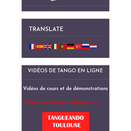
TRANSLATE
VIDÉOS DE TANGO EN LIGNE
Vidéos de cours et de démonstrations
Cliquer sur l’image ci-dessous =>