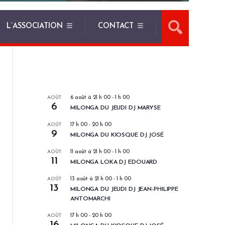
L’ASSOCIATION
CONTACT
LES PROCHAINS EVENEMENTS
AOÛT
6 août à 21 h 00
-
1 h 00
6
MILONGA DU JEUDI DJ MARYSE
AOÛT
17 h 00
-
20 h 00
9
MILONGA DU KIOSQUE DJ JOSÉ
AOÛT
11 août à 21 h 00
-
1 h 00
11
MILONGA LOKA DJ EDOUARD
AOÛT
13 août à 21 h 00
-
1 h 00
13
MILONGA DU JEUDI DJ JEAN-PHILIPPE
ANTOMARCHI
AOÛT
17 h 00
-
20 h 00
16