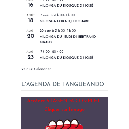
16
MILONGA DU KIOSQUE DJ JOSÉ
AOÛT
18 août à 21 h 00
-
1 h 00
18
MILONGA LOKA DJ EDOUARD
AOÛT
20 août à 21 h 00
-
1 h 00
20
MILONGA DU JEUDI DJ BERTRAND
GIRARD
AOÛT
17 h 00
-
20 h 00
23
MILONGA DU KIOSQUE DJ JOSÉ
Voir Le Calendrier
L’AGENDA DE TANGUEANDO
Accéder à l’AGENDA COMPLET :
Cliquer sur l’image