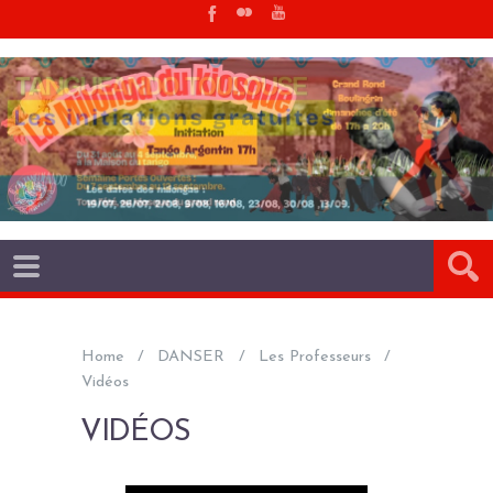
Home
DANSER
Les Professeurs
Vidéos
VIDÉOS