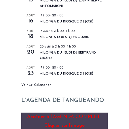
MILONGA DU JEUDI DJ JEAN-PHILIPPE
ANTOMARCHI
AOÛT
17 h 00
-
20 h 00
16
MILONGA DU KIOSQUE DJ JOSÉ
AOÛT
18 août à 21 h 00
-
1 h 00
18
MILONGA LOKA DJ EDOUARD
AOÛT
20 août à 21 h 00
-
1 h 00
20
MILONGA DU JEUDI DJ BERTRAND
GIRARD
AOÛT
17 h 00
-
20 h 00
23
MILONGA DU KIOSQUE DJ JOSÉ
Voir Le Calendrier
L’AGENDA DE TANGUEANDO
Accéder à l’AGENDA COMPLET :
Cliquer sur l’image