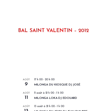
BAL SAINT VALENTIN – 2012
LES PROCHAINS EVENEMENTS
AOÛT
17 h 00
-
20 h 00
9
MILONGA DU KIOSQUE DJ JOSÉ
AOÛT
11 août à 21 h 00
-
1 h 00
11
MILONGA LOKA DJ EDOUARD
AOÛT
13 août à 21 h 00
-
1 h 00
13