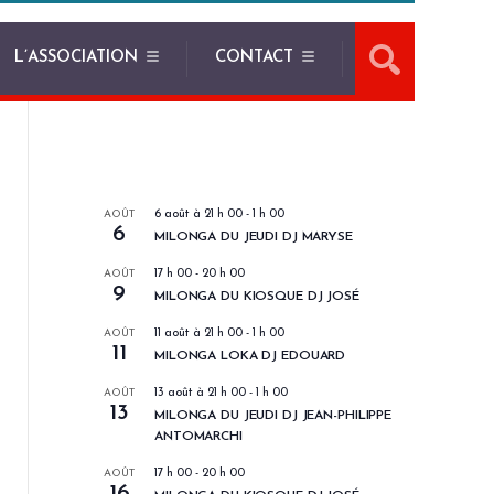
L’ASSOCIATION
CONTACT
LES PROCHAINS EVENEMENTS
AOÛT
6 août à 21 h 00
-
1 h 00
6
MILONGA DU JEUDI DJ MARYSE
AOÛT
17 h 00
-
20 h 00
9
MILONGA DU KIOSQUE DJ JOSÉ
AOÛT
11 août à 21 h 00
-
1 h 00
11
MILONGA LOKA DJ EDOUARD
AOÛT
13 août à 21 h 00
-
1 h 00
13
MILONGA DU JEUDI DJ JEAN-PHILIPPE
ANTOMARCHI
AOÛT
17 h 00
-
20 h 00
16