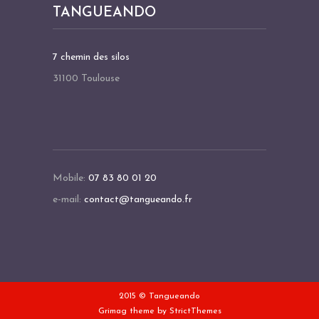
TANGUEANDO
7 chemin des silos
31100 Toulouse
Mobile:
07 83 80 01 20
e-mail:
contact@tangueando.fr
2015 © Tangueando
Grimag theme by
StrictThemes