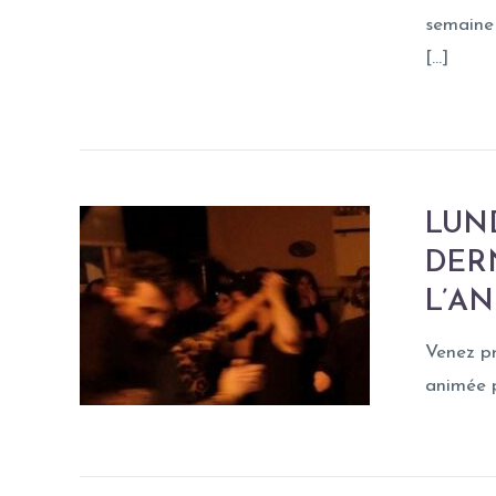
semaine 
[…]
LUND
DER
L’AN
Venez pr
animée p