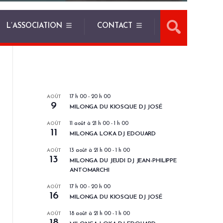
L’ASSOCIATION
CONTACT
LES PROCHAINS EVENEMENTS
AOÛT
17 h 00
-
20 h 00
9
MILONGA DU KIOSQUE DJ JOSÉ
AOÛT
11 août à 21 h 00
-
1 h 00
11
MILONGA LOKA DJ EDOUARD
AOÛT
13 août à 21 h 00
-
1 h 00
13
MILONGA DU JEUDI DJ JEAN-PHILIPPE
ANTOMARCHI
AOÛT
17 h 00
-
20 h 00
16
MILONGA DU KIOSQUE DJ JOSÉ
AOÛT
18 août à 21 h 00
-
1 h 00
18