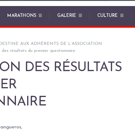
MARATHONS
GALERIE
CULTURE
DESTINE AUX ADHÉRENTS DE L’ASSOCIATION
n des résultats du premier questionnaire
ION DES RÉSULTATS
IER
NNAIRE
tangueros,