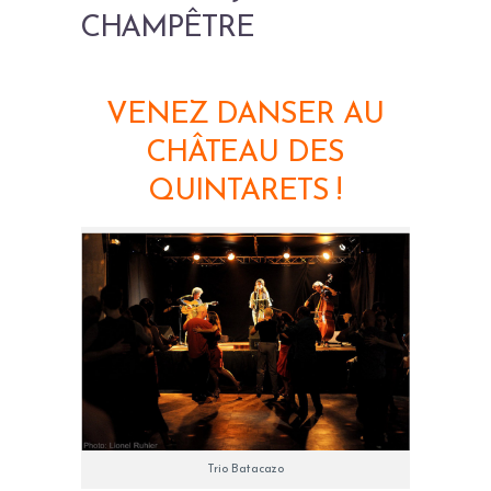
CHAMPÊTRE
VENEZ DANSER AU
CHÂTEAU DES
QUINTARETS !
Trio Batacazo