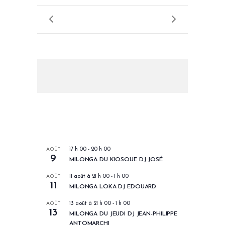
LES PROCHAINS EVENEMENTS
AOÛT
17 h 00
-
20 h 00
9
MILONGA DU KIOSQUE DJ JOSÉ
AOÛT
11 août à 21 h 00
-
1 h 00
11
MILONGA LOKA DJ EDOUARD
AOÛT
13 août à 21 h 00
-
1 h 00
13
MILONGA DU JEUDI DJ JEAN-PHILIPPE
ANTOMARCHI