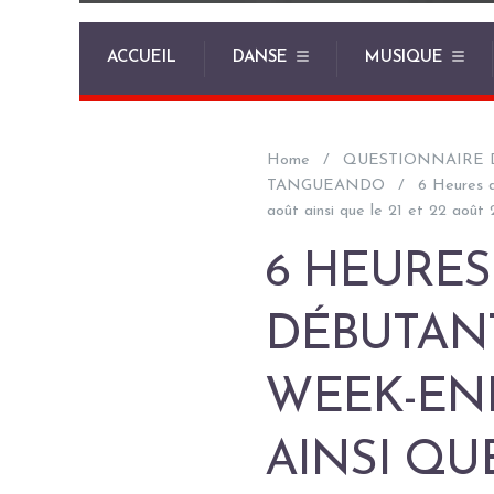
ACCUEIL
DANSE
MUSIQUE
Home
QUESTIONNAIRE 
TANGUEANDO
6 Heures
août ainsi que le 21 et 22 août
6 HEURES
DÉBUTANT
WEEK-END
AINSI QUE