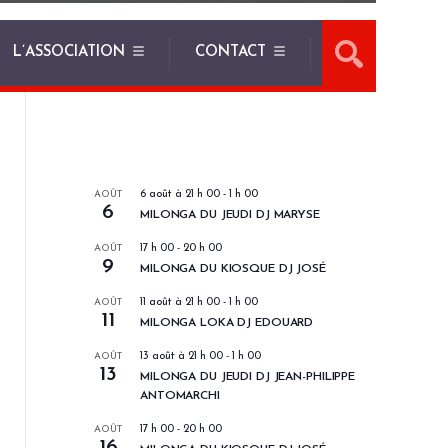
L’ASSOCIATION
CONTACT
LES PROCHAINS EVENEMENTS
AOÛT
6 août à 21 h 00
-
1 h 00
6
MILONGA DU JEUDI DJ MARYSE
AOÛT
17 h 00
-
20 h 00
9
MILONGA DU KIOSQUE DJ JOSÉ
AOÛT
11 août à 21 h 00
-
1 h 00
11
MILONGA LOKA DJ EDOUARD
AOÛT
13 août à 21 h 00
-
1 h 00
13
MILONGA DU JEUDI DJ JEAN-PHILIPPE
ANTOMARCHI
AOÛT
17 h 00
-
20 h 00
16