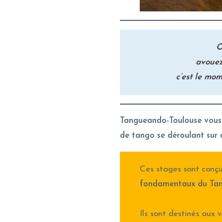
O
avouez
c’est le mo
Tangueando-Toulouse vous 
de tango se déroulant sur
Ces stages sont conç
fondamentaux du Tan
Ils sont destinés aux