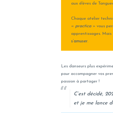
aux élèves de Tanguea
Chaque atelier techni
«
practica
» vous per
apprentissages. Mais 
s’amuser
.
Les danseurs plus expérimen
pour accompagner vos premi
passion à partager !
C’est décidé, 20
et je me lance d