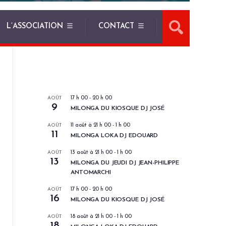
L’ASSOCIATION
CONTACT
LES PROCHAINS EVENEMENTS
AOÛT
17 h 00
-
20 h 00
9
MILONGA DU KIOSQUE DJ JOSÉ
AOÛT
11 août à 21 h 00
-
1 h 00
11
MILONGA LOKA DJ EDOUARD
AOÛT
13 août à 21 h 00
-
1 h 00
13
MILONGA DU JEUDI DJ JEAN-PHILIPPE
ANTOMARCHI
AOÛT
17 h 00
-
20 h 00
16
MILONGA DU KIOSQUE DJ JOSÉ
AOÛT
18 août à 21 h 00
-
1 h 00
18