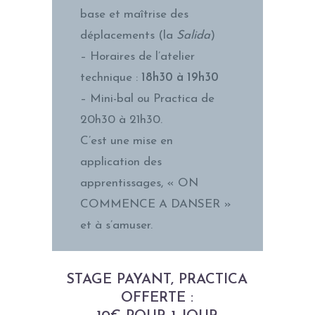
base et maîtrise des
déplacements (la
Salida
)
– Horaires de l’atelier
technique :
18h30 à 19h30
– Mini-bal ou Practica de
20h30 à 21h30.
C’est une mise en
application des
apprentissages, « ON
COMMENCE A DANSER »
et à s’amuser.
STAGE PAYANT, PRACTICA
OFFERTE :