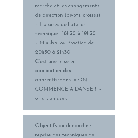
marche et les changements
de direction (pivots, croisés)
– Horaires de l’atelier
technique :
18h30 à 19h30
– Mini-bal ou Practica de
20h30 à 21h30.
C’est une mise en
application des
apprentissages, « ON
COMMENCE A DANSER »
et à s’amuser.
Objectifs du dimanche
:
reprise des techniques de