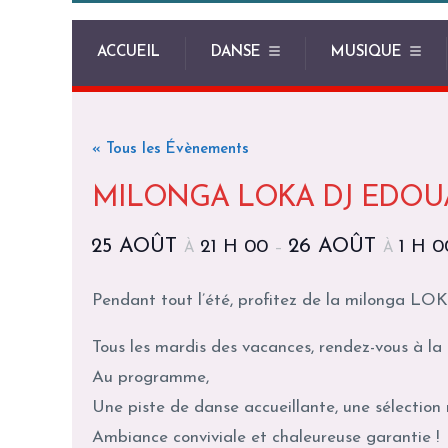
ACCUEIL
DANSE
MUSIQUE
« Tous les Évènements
MILONGA LOKA DJ EDOU
25 AOÛT
26 AOÛT
21 H 00
1 H 0
À
–
À
Pendant tout l’été, profitez de la milonga LO
Tous les mardis des vacances, rendez-vous à la
Au programme,
Une piste de danse accueillante, une sélection m
Ambiance conviviale et chaleureuse garantie !