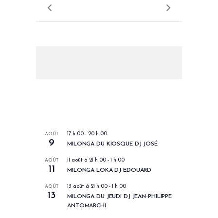
LES PROCHAINS EVENEMENTS
AOÛT
17 h 00
-
20 h 00
9
MILONGA DU KIOSQUE DJ JOSÉ
AOÛT
11 août à 21 h 00
-
1 h 00
11
MILONGA LOKA DJ EDOUARD
AOÛT
13 août à 21 h 00
-
1 h 00
13
MILONGA DU JEUDI DJ JEAN-PHILIPPE
ANTOMARCHI