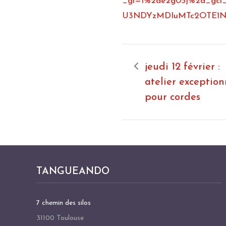
_gl=1%2ae2g05j%2a_gc
U3NDYzMDIuMTc2OTE1N
jeudi 12 février :
atelier exception
pour cordes
TANGUEANDO
7 chemin des silos
31100 Toulouse