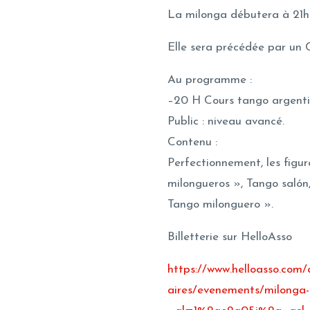
La milonga débutera à 21h 
Elle sera précédée par un 
​Au programme :
–20 H Cours tango argentin
Public : niveau avancé.
Contenu :
Perfectionnement, les figu
milongueros », Tango salón,
Tango milonguero ».
Billetterie sur HelloAsso
https://www.helloasso.com/
aires/evenements/milonga