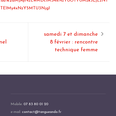
l_au%2aMjAyNzEwMDc1MS4xNzY0OTY0Mzk5LjEzNT
TE1My4xNzY5MTU3Njg1
samedi 7 et dimanche
nel
8 février : rencontre
technique femme
Mobile:
07 83 80 01 20
e-mail:
contact@tangueando.fr