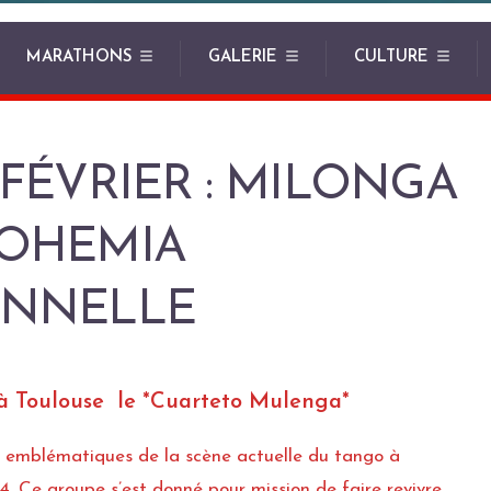
MARATHONS
GALERIE
CULTURE
 FÉVRIER : MILONGA
BOHEMIA
ONNELLE
 à Toulouse le *Cuarteto Mulenga*
s emblématiques de la scène actuelle du tango à
. Ce groupe s’est donné pour mission de faire revivre