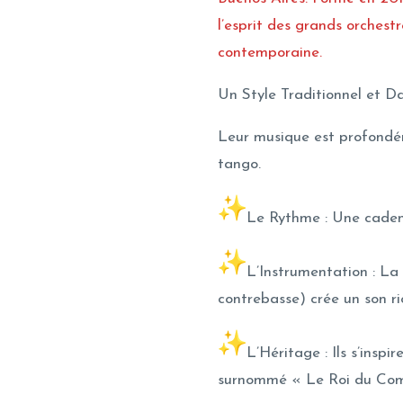
l’esprit des grands orchest
contemporaine.
Un Style Traditionnel et D
Leur musique est profondé
tango.
Le Rythme : Une caden
L’Instrumentation : La
contrebasse) crée un son ric
L’Héritage : Ils s’inspi
surnommé « Le Roi du Compá