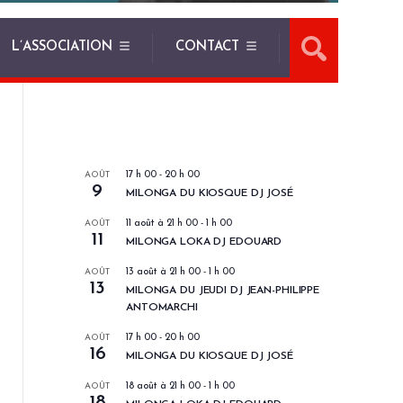
L’ASSOCIATION
CONTACT
LES PROCHAINS EVENEMENTS
AOÛT
17 h 00
-
20 h 00
9
MILONGA DU KIOSQUE DJ JOSÉ
AOÛT
11 août à 21 h 00
-
1 h 00
11
MILONGA LOKA DJ EDOUARD
AOÛT
13 août à 21 h 00
-
1 h 00
13
MILONGA DU JEUDI DJ JEAN-PHILIPPE
ANTOMARCHI
AOÛT
17 h 00
-
20 h 00
16
MILONGA DU KIOSQUE DJ JOSÉ
AOÛT
18 août à 21 h 00
-
1 h 00
18