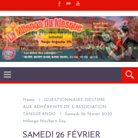
Home
QUESTIONNAIRE DESTINE
AUX ADHÉRENTS DE L’ASSOCIATION
TANGUEANDO
Samedi 26 février 2022 :
Milonga Nochero Soy
SAMEDI 26 FÉVRIER