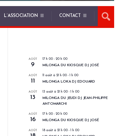
L’ASSOCIATION
CONTACT
LES PROCHAINS EVENEMENTS
AOÛT
17 h 00
-
20 h 00
9
MILONGA DU KIOSQUE DJ JOSÉ
AOÛT
11 août à 21 h 00
-
1 h 00
11
MILONGA LOKA DJ EDOUARD
AOÛT
13 août à 21 h 00
-
1 h 00
13
MILONGA DU JEUDI DJ JEAN-PHILIPPE
ANTOMARCHI
AOÛT
17 h 00
-
20 h 00
16
MILONGA DU KIOSQUE DJ JOSÉ
AOÛT
18 août à 21 h 00
-
1 h 00
18