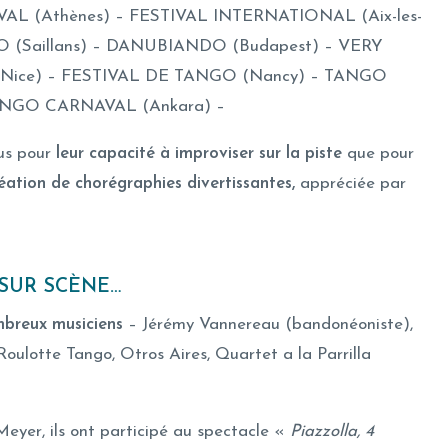
L (Athènes) – FESTIVAL INTERNATIONAL (Aix-les-
O (Saillans) – DANUBIANDO (Budapest) – VERY
Nice) – FESTIVAL DE TANGO (Nancy) – TANGO
ANGO CARNAVAL (Ankara) –
nus pour
leur
capacité à improviser sur la piste
que pour
éation de chorégraphies divertissantes,
appréciée par
 SUR SCÈNE…
mbreux musiciens
– Jérémy Vannereau (bandonéoniste),
 Roulotte Tango, Otros Aires, Quartet a la Parrilla
Meyer, ils ont participé au spectacle «
Piazzolla, 4