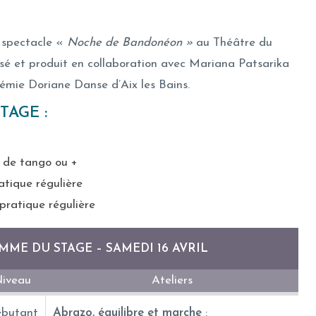
e spectacle «
Noche de Bandonéon »
au Théâtre du
lisé et produit en collaboration avec Mariana Patsarika
démie Doriane Danse d’Aix les Bains.
AGE :
 de tango ou +
atique régulière
pratique régulière
ME DU STAGE – SAMEDI 16 AVRIL
iveau
Ateliers
butant
Abrazo, équilibre et marche
: