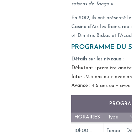
saisons de Tango »
.
En 2012, ils ont présenté l
Casino d’Aix les Bains, réa
et Dimitris Biskas et l’Aca
PROGRAMME DU ST
Détails sur les niveaux :
Débutant
: première année
Inter :
2-3 ans ou + avec pr
Avancé :
4-5 ans ou + avec 
PROGRAM
HORAIRES
Type
N
10h00 –
Tango
Dé