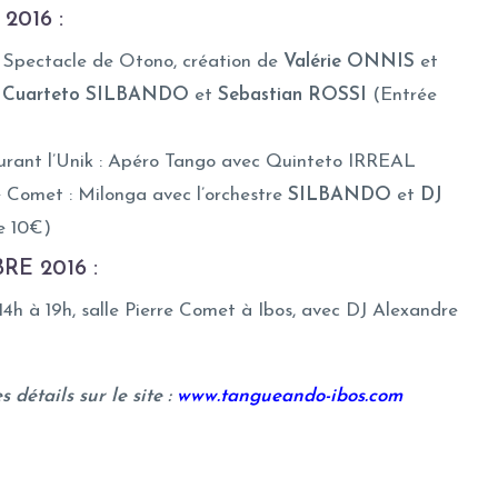
2016 :
 : Spectacle de Otono, création de
Valérie ONNIS
et
e
Cuarteto SILBANDO
et
Sebastian ROSSI
(Entrée
aurant l’Unik : Apéro Tango avec Quinteto IRREAL
re Comet : Milonga avec l’orchestre
SILBANDO
et
DJ
e 10€)
E 2016 :
4h à 19h, salle Pierre Comet à Ibos, avec DJ Alexandre
 détails sur le site :
www.tangueando-ibos.com