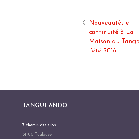
Nouveautés et
continuité à La
Maison du Tango
l'été 2016.
TANGUEANDO
7 chemin des silos
31100 Toulouse