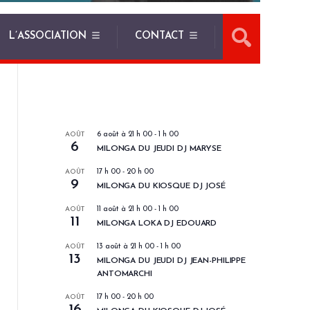
L’ASSOCIATION
CONTACT
LES PROCHAINS EVENEMENTS
AOÛT
6 août à 21 h 00
-
1 h 00
6
MILONGA DU JEUDI DJ MARYSE
AOÛT
17 h 00
-
20 h 00
9
MILONGA DU KIOSQUE DJ JOSÉ
AOÛT
11 août à 21 h 00
-
1 h 00
11
MILONGA LOKA DJ EDOUARD
AOÛT
13 août à 21 h 00
-
1 h 00
13
MILONGA DU JEUDI DJ JEAN-PHILIPPE
ANTOMARCHI
AOÛT
17 h 00
-
20 h 00
16