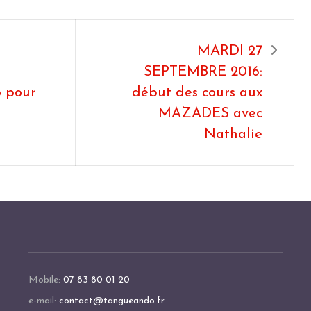
MARDI 27
SEPTEMBRE 2016:
 pour
début des cours aux
MAZADES avec
Nathalie
Mobile:
07 83 80 01 20
e-mail:
contact@tangueando.fr