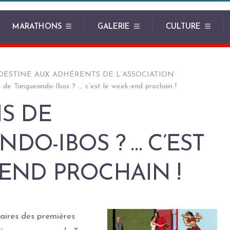
MARATHONS
GALERIE
CULTURE
DESTINE AUX ADHÉRENTS DE L’ASSOCIATION
 de Tangueando-Ibos ? … c’est le week-end prochain !
NS DE
DO-IBOS ? … C’EST
END PROCHAIN !
saires des premières