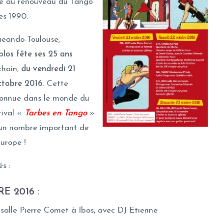
pé au renouveau du Tango
es 1990.
eando-Toulouse,
blos fête ses 25 ans
hain,
du vendredi 21
ctobre 2016
. Cette
connue dans le monde du
tival «
Tarbes en Tango
»
 un nombre important de
urope !
s :
E 2016 :
 salle Pierre Comet à Ibos, avec DJ Etienne