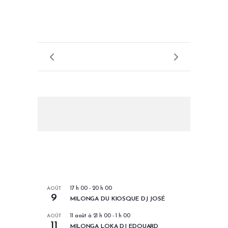
LES PROCHAINS EVENEMENTS
AOÛT
17 h 00
-
20 h 00
9
MILONGA DU KIOSQUE DJ JOSÉ
AOÛT
11 août à 21 h 00
-
1 h 00
11
MILONGA LOKA DJ EDOUARD