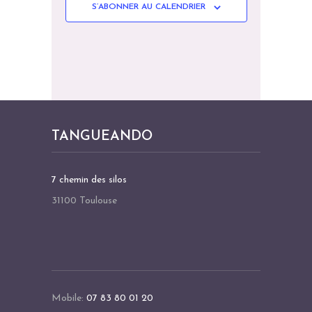
N
d
S’ABONNER AU CALENDRIER
È
È
S
a
N
N
t
U
E
E
e
L
M
M
.
T
E
E
A
N
N
T
TANGUEANDO
T
T
I
S
O
7 chemin des silos
31100 Toulouse
N
S
Mobile:
07 83 80 01 20