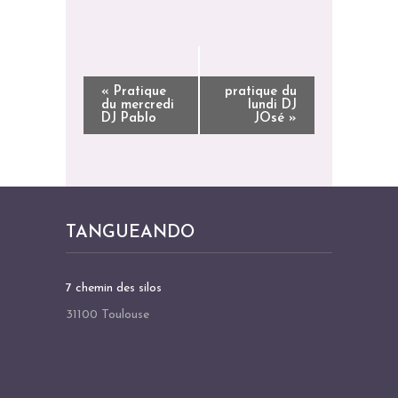
N
«
Pratique
pratique du
du mercredi
lundi DJ
A
DJ Pablo
JOsé
»
V
I
G
A
TANGUEANDO
T
I
O
7 chemin des silos
N
31100 Toulouse
É
V
È