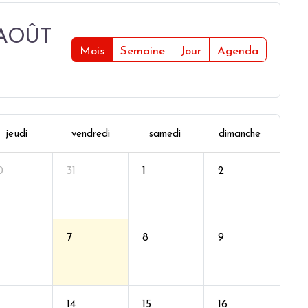
1 AOÛT
Mois
Semaine
Jour
Agenda
jeudi
vendredi
samedi
dimanche
0
31
1
2
7
8
9
14
15
16