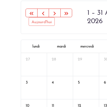
1 – 3
2026
Aujourd'hui
lundi
mardi
mercredi
27
28
29
3
3
4
5
6
10
11
12
13