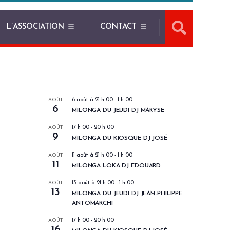
L’ASSOCIATION
CONTACT
LES PROCHAINS EVENEMENTS
AOÛT
6 août à 21 h 00
-
1 h 00
6
MILONGA DU JEUDI DJ MARYSE
AOÛT
17 h 00
-
20 h 00
9
MILONGA DU KIOSQUE DJ JOSÉ
AOÛT
11 août à 21 h 00
-
1 h 00
11
MILONGA LOKA DJ EDOUARD
AOÛT
13 août à 21 h 00
-
1 h 00
13
MILONGA DU JEUDI DJ JEAN-PHILIPPE
ANTOMARCHI
AOÛT
17 h 00
-
20 h 00
16