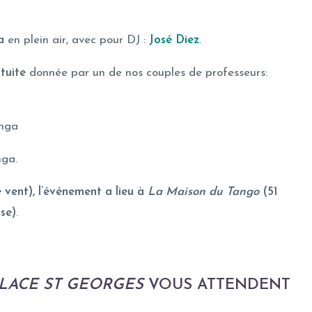
a
en plein air, avec pour DJ :
José Diez
.
tuite
donnée par un de nos couples de professeurs:
onga
nga.
 vent), l’événement a lieu à
La Maison du Tango
(51
se)
.
LACE ST GEORGES
VOUS ATTENDENT