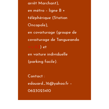
arrêt Marchant),
en métro – ligne B +
téléphérique (Station
Oncopole),
en covoiturage (groupe de
covoiturage de Tangueando
=> ICI
) et
en voiture individuelle
(parking facile).
Contact :
edouard_16@yahoo.fr –
0623023410