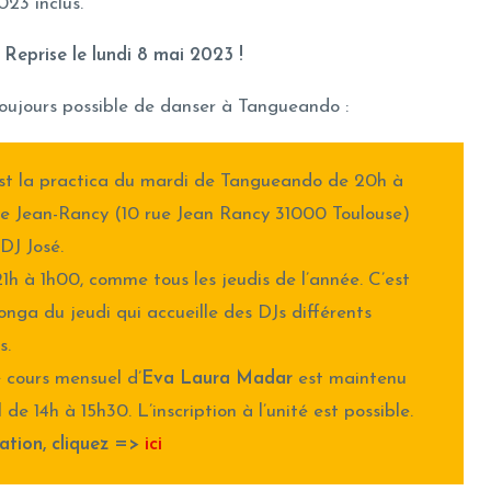
23 inclus.
! Reprise le lundi 8 mai 2023 !
toujours possible de danser à Tangueando :
’est la practica du mardi de Tangueando de 20h à
alle Jean-Rancy (10 rue Jean Rancy 31000 Toulouse)
DJ José.
1h à 1h00, comme tous les jeudis de l’année. C’est
nga du jeudi qui accueille des DJs différents
s.
le cours mensuel d’
Eva Laura Madar
est maintenu
 de 14h à 15h30. L’inscription à l’unité est possible.
ation, cliquez =>
ici