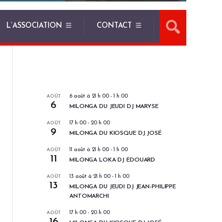
L’ASSOCIATION
CONTACT
LES PROCHAINS EVENEMENTS
AOÛT
6 août à 21 h 00
-
1 h 00
6
MILONGA DU JEUDI DJ MARYSE
AOÛT
17 h 00
-
20 h 00
9
MILONGA DU KIOSQUE DJ JOSÉ
AOÛT
11 août à 21 h 00
-
1 h 00
11
MILONGA LOKA DJ EDOUARD
AOÛT
13 août à 21 h 00
-
1 h 00
13
MILONGA DU JEUDI DJ JEAN-PHILIPPE
ANTOMARCHI
AOÛT
17 h 00
-
20 h 00
16