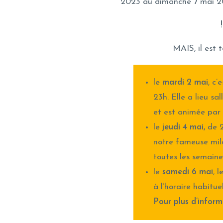
2023 au dimanche 7 mai 20
MAIS, il est 
le
mardi 2 mai
, c
23h. Elle a lieu s
et est animée par 
le
jeudi 4 mai,
de 2
notre fameuse milo
toutes les semaine
le
samedi 6 mai
, 
à l’horaire habituel
Pour plus d’inform