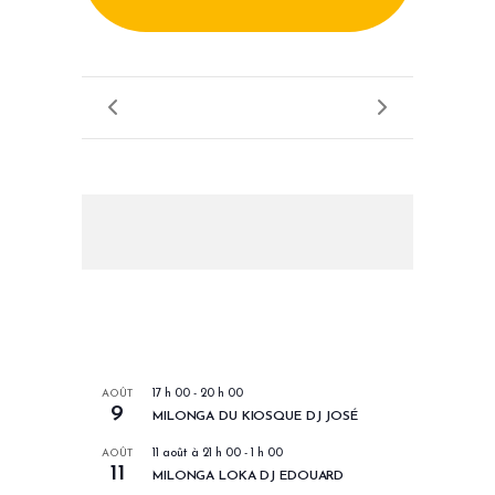
LES PROCHAINS EVENEMENTS
AOÛT
17 h 00
-
20 h 00
9
MILONGA DU KIOSQUE DJ JOSÉ
AOÛT
11 août à 21 h 00
-
1 h 00
11
MILONGA LOKA DJ EDOUARD