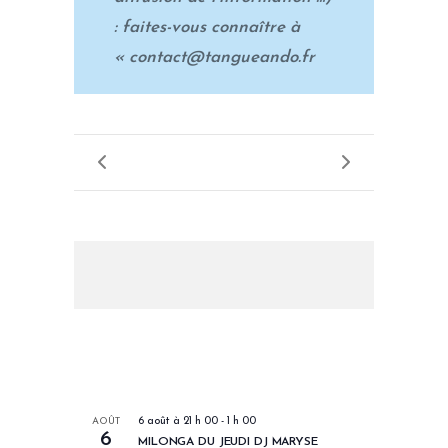
: faites-vous connaître à
« contact@tangueando.fr
LES PROCHAINS EVENEMENTS
AOÛT
6 août à 21 h 00
-
1 h 00
6
MILONGA DU JEUDI DJ MARYSE