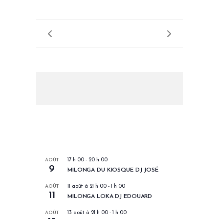
LES PROCHAINS EVENEMENTS
AOÛT
17 h 00
-
20 h 00
9
MILONGA DU KIOSQUE DJ JOSÉ
AOÛT
11 août à 21 h 00
-
1 h 00
11
MILONGA LOKA DJ EDOUARD
AOÛT
13 août à 21 h 00
-
1 h 00