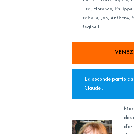
Merci à Yoko, Sophie, C
Lisa, Florence, Philippe,
Isabelle, Jen, Anthony, 
Régine !
VENEZ 
La seconde partie de
Claudel.
Mary
des 
d’or