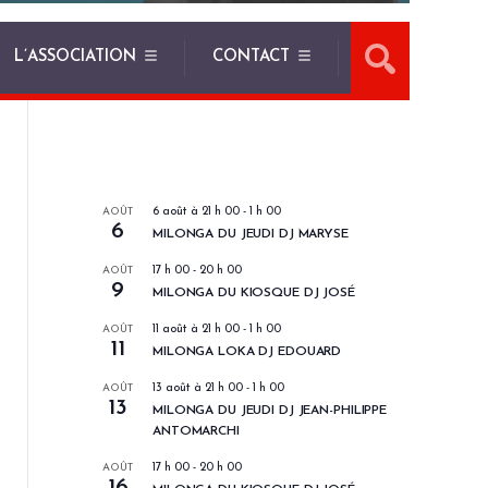
L’ASSOCIATION
CONTACT
LES PROCHAINS EVENEMENTS
AOÛT
6 août à 21 h 00
-
1 h 00
6
MILONGA DU JEUDI DJ MARYSE
AOÛT
17 h 00
-
20 h 00
9
MILONGA DU KIOSQUE DJ JOSÉ
AOÛT
11 août à 21 h 00
-
1 h 00
11
MILONGA LOKA DJ EDOUARD
AOÛT
13 août à 21 h 00
-
1 h 00
13
MILONGA DU JEUDI DJ JEAN-PHILIPPE
ANTOMARCHI
AOÛT
17 h 00
-
20 h 00
16