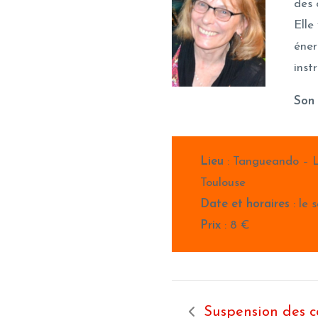
des 
Elle
éner
inst
Son 
Lieu
: Tangueando – L
Toulouse
Date et horaires
: le 
Prix
: 8 €
Suspension des c