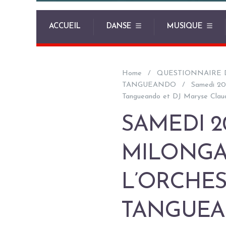
ACCUEIL
DANSE
MUSIQUE
Home
QUESTIONNAIRE 
TANGUEANDO
Samedi 20 
Tangueando et DJ Maryse Clau
SAMEDI 20
MILONGA
L’ORCHES
TANGUEA