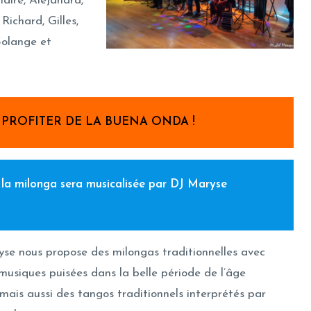
laire, Alejandra,
 Richard, Gilles,
Solange et
PROFITER DE LA BUENA ONDA !
 la milonga sera musicalisée par DJ Maryse
se nous propose des milongas traditionnelles avec
musiques puisées dans la belle période de l’âge
 mais aussi des tangos traditionnels interprétés par