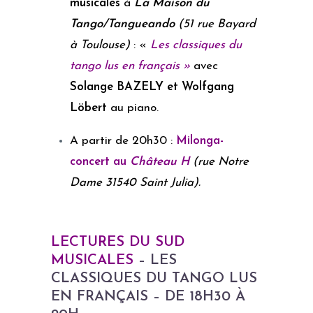
musicales
à
La Maison du
Tango/Tangueando
(51 rue Bayard
à Toulouse)
: «
Les classiques du
tango lus en français »
avec
Solange BAZELY et Wolfgang
Löbert
au piano.
A partir de 20h30 :
M
ilo
nga-
concert au
Château H
(rue Notre
Dame 31540 Saint Julia).
LECTURES DU SUD
MUSICALES
– LES
CLASSIQUES DU TANGO LUS
EN FRANÇAIS – DE 18H30 À