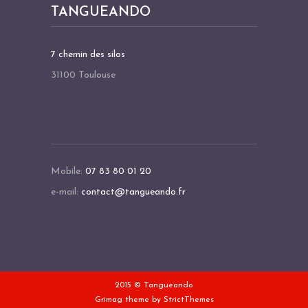
TANGUEANDO
7 chemin des silos
31100 Toulouse
Mobile:
07 83 80 01 20
e-mail:
contact@tangueando.fr
2015 © Tangueando
Grimag theme by
StrictThemes