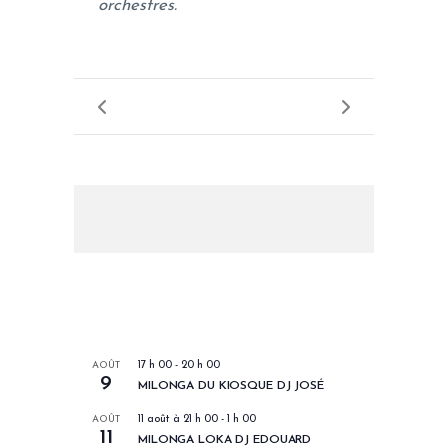
orchestres.
LES PROCHAINS EVENEMENTS
AOÛT
17 h 00
-
20 h 00
9
MILONGA DU KIOSQUE DJ JOSÉ
AOÛT
11 août à 21 h 00
-
1 h 00
11
MILONGA LOKA DJ EDOUARD