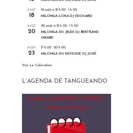
AOÛT
18 août à 21 h 00
-
1 h 00
18
MILONGA LOKA DJ EDOUARD
AOÛT
20 août à 21 h 00
-
1 h 00
20
MILONGA DU JEUDI DJ BERTRAND
GIRARD
AOÛT
17 h 00
-
20 h 00
23
MILONGA DU KIOSQUE DJ JOSÉ
Voir Le Calendrier
L’AGENDA DE TANGUEANDO
Accéder à l’AGENDA COMPLET :
Cliquer sur l’image