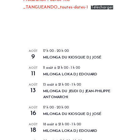
_TANGUEANDO_toutes-dates-1
Télécharger
LES PROCHAINS EVENEMENTS
AOÛT
17 h 00
-
20 h 00
9
MILONGA DU KIOSQUE DJ JOSÉ
AOÛT
11 août à 21 h 00
-
1 h 00
11
MILONGA LOKA DJ EDOUARD
AOÛT
13 août à 21 h 00
-
1 h 00
13
MILONGA DU JEUDI DJ JEAN-PHILIPPE
ANTOMARCHI
AOÛT
17 h 00
-
20 h 00
16
MILONGA DU KIOSQUE DJ JOSÉ
AOÛT
18 août à 21 h 00
-
1 h 00
18
MILONGA LOKA DJ EDOUARD