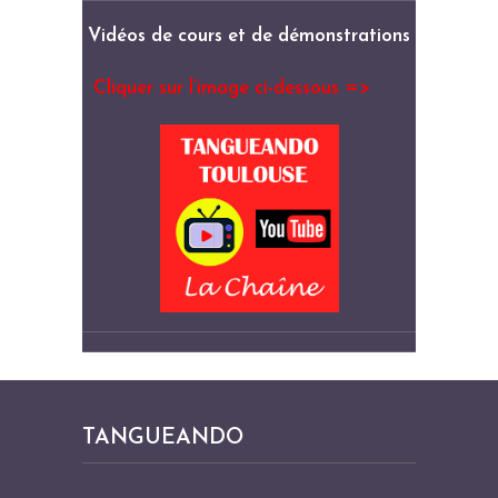
Vidéos de cours et de démonstrations
Cliquer sur l’image ci-dessous =>
TANGUEANDO