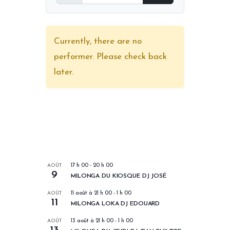
Currently, there are no
performer. Please check back
later.
LES PROCHAINS EVENEMENTS
AOÛT
17 h 00
-
20 h 00
9
MILONGA DU KIOSQUE DJ JOSÉ
AOÛT
11 août à 21 h 00
-
1 h 00
11
MILONGA LOKA DJ EDOUARD
AOÛT
13 août à 21 h 00
-
1 h 00