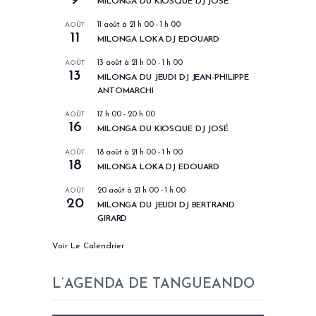
MILONGA DU KIOSQUE DJ JOSÉ
AOÛT
11 août à 21 h 00
-
1 h 00
11
MILONGA LOKA DJ EDOUARD
AOÛT
13 août à 21 h 00
-
1 h 00
13
MILONGA DU JEUDI DJ JEAN-PHILIPPE
ANTOMARCHI
AOÛT
17 h 00
-
20 h 00
16
MILONGA DU KIOSQUE DJ JOSÉ
AOÛT
18 août à 21 h 00
-
1 h 00
18
MILONGA LOKA DJ EDOUARD
AOÛT
20 août à 21 h 00
-
1 h 00
20
MILONGA DU JEUDI DJ BERTRAND
GIRARD
Voir Le Calendrier
L’AGENDA DE TANGUEANDO