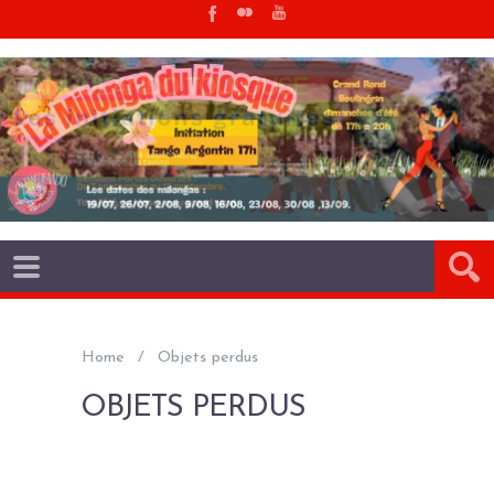
Home
Objets perdus
OBJETS PERDUS