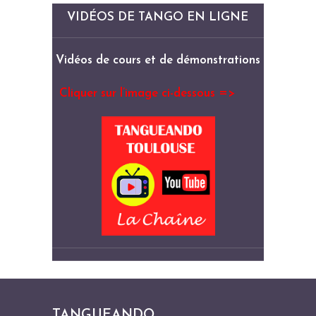
VIDÉOS DE TANGO EN LIGNE
Vidéos de cours et de démonstrations
Cliquer sur l’image ci-dessous =>
TANGUEANDO