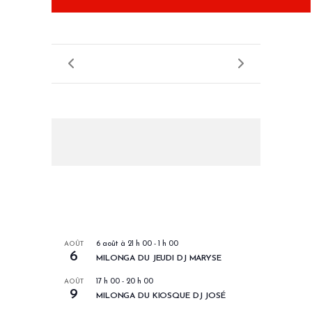
LES PROCHAINS EVENEMENTS
AOÛT
6 août à 21 h 00
-
1 h 00
6
MILONGA DU JEUDI DJ MARYSE
AOÛT
17 h 00
-
20 h 00
9
MILONGA DU KIOSQUE DJ JOSÉ