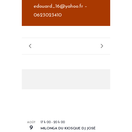
edouard_16@yahoo.fr –
0623023410
LES PROCHAINS EVENEMENTS
AOÛT
17 h 00
-
20 h 00
9
MILONGA DU KIOSQUE DJ JOSÉ