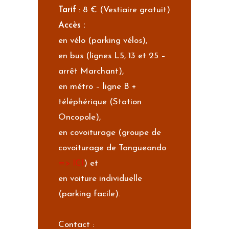
Tarif
: 8 € (Vestiaire gratuit)
Accès :
en vélo (parking vélos),
en bus (lignes L5, 13 et 25 –
arrêt Marchant),
en métro – ligne B +
téléphérique (Station
Oncopole),
en covoiturage (groupe de
covoiturage de Tangueando
=> ICI
) et
en voiture individuelle
(parking facile).
Contact :