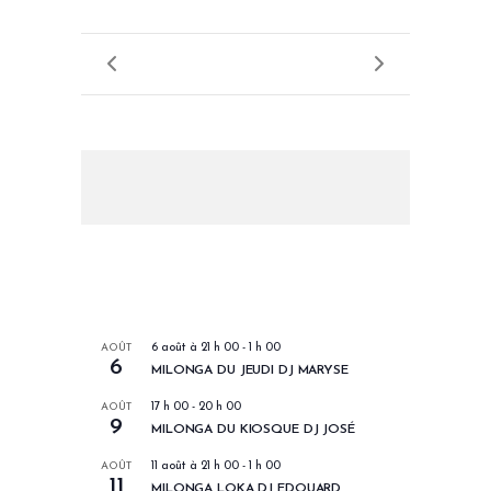
LES PROCHAINS EVENEMENTS
AOÛT
6 août à 21 h 00
-
1 h 00
6
MILONGA DU JEUDI DJ MARYSE
AOÛT
17 h 00
-
20 h 00
9
MILONGA DU KIOSQUE DJ JOSÉ
AOÛT
11 août à 21 h 00
-
1 h 00
11
MILONGA LOKA DJ EDOUARD