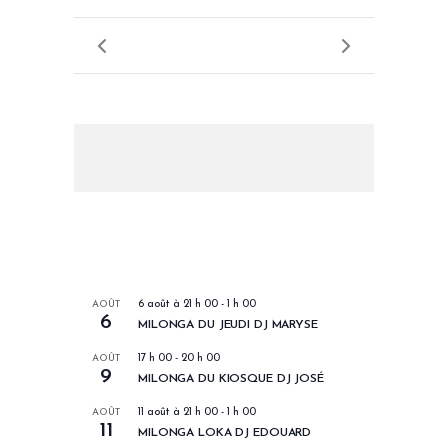
LES PROCHAINS EVENEMENTS
AOÛT
6 août à 21 h 00
-
1 h 00
6
MILONGA DU JEUDI DJ MARYSE
AOÛT
17 h 00
-
20 h 00
9
MILONGA DU KIOSQUE DJ JOSÉ
AOÛT
11 août à 21 h 00
-
1 h 00
11
MILONGA LOKA DJ EDOUARD