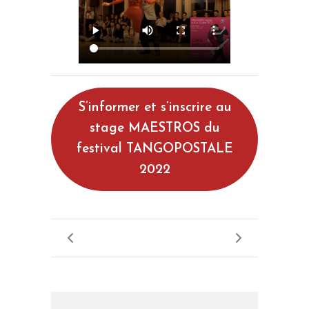
S’informer et s’inscrire au
stage MAESTROS du
festival TANGOPOSTALE
2022