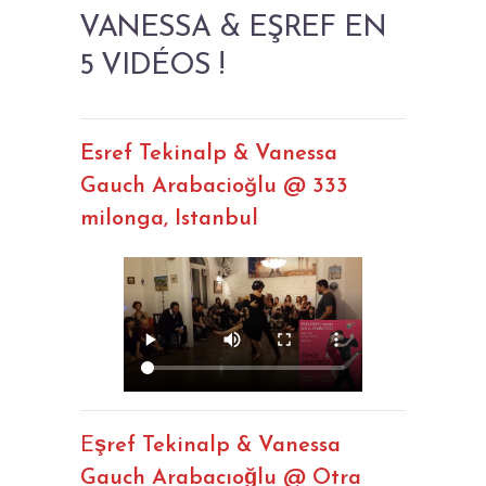
VANESSA & EŞREF EN
5 VIDÉOS !
Esref Tekinalp & Vanessa
Gauch Arabacioğlu @ 333
milonga, Istanbul
E
şref Tekinalp & Vanessa
Gauch Arabacıoğlu @ Otra