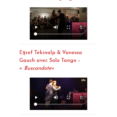
E
şref Tekinalp & Vanessa
Gauch avec Solo Tango –
«
Buscandote
«