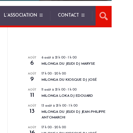
L’ASSOCIATION
CONTACT
LES PROCHAINS EVENEMENTS
AOÛT
6 août à 21 h 00
-
1 h 00
6
MILONGA DU JEUDI DJ MARYSE
AOÛT
17 h 00
-
20 h 00
9
MILONGA DU KIOSQUE DJ JOSÉ
AOÛT
11 août à 21 h 00
-
1 h 00
11
MILONGA LOKA DJ EDOUARD
AOÛT
13 août à 21 h 00
-
1 h 00
13
MILONGA DU JEUDI DJ JEAN-PHILIPPE
ANTOMARCHI
AOÛT
17 h 00
-
20 h 00
16