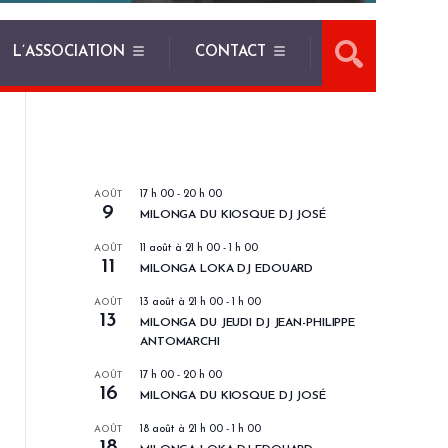
L’ASSOCIATION
CONTACT
LES PROCHAINS EVENEMENTS
AOÛT
17 h 00
-
20 h 00
9
MILONGA DU KIOSQUE DJ JOSÉ
AOÛT
11 août à 21 h 00
-
1 h 00
11
MILONGA LOKA DJ EDOUARD
AOÛT
13 août à 21 h 00
-
1 h 00
13
MILONGA DU JEUDI DJ JEAN-PHILIPPE
ANTOMARCHI
AOÛT
17 h 00
-
20 h 00
16
MILONGA DU KIOSQUE DJ JOSÉ
AOÛT
18 août à 21 h 00
-
1 h 00
18