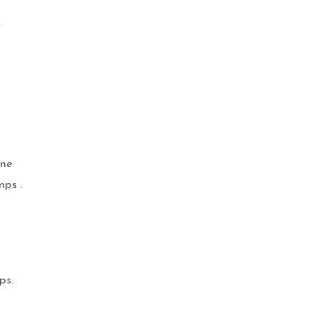
e
ène
ps .
ps.