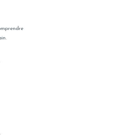
comprendre
in.
e
.