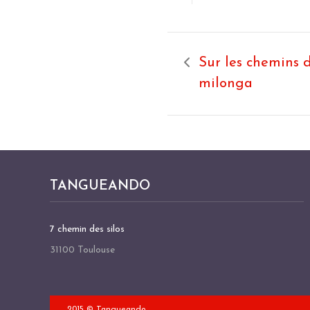
Sur les chemins 
milonga
TANGUEANDO
7 chemin des silos
31100 Toulouse
2015 © Tangueando