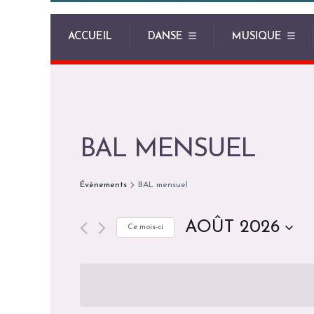
ACCUEIL
DANSE
MUSIQUE
BAL MENSUEL
Évènements
BAL mensuel
AOÛT 2026
Ce mois-ci
S
é
l
e