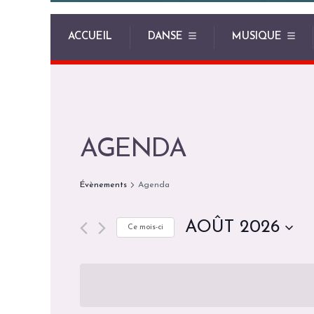
ACCUEIL
DANSE
MUSIQUE
AGENDA
Évènements
Agenda
AOÛT 2026
Ce mois-ci
S
é
l
e